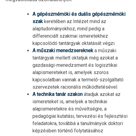
A gépészmérnöki és duális gépészmérnöki
szak
keretében az Intézet mind az
alaptudományokhoz, mind pedig a
differenciált szakmai ismeretekhez
kapcsolódó tantárgyak oktatását végzi.
A műszaki menedzsereknek
a műszaki
tantárgyak mellett oktatjuk még azokat a
gazdasági-menedzsment és logisztikai
alapismereteket is, amelyek szoros
kapcsolatban vannak a termelő-szolgáltató
szervezetek racionális működtetésével.
A technika tanár szakon
átadjuk azokat az
ismereteket is, amelyek a technikai
alapismeretekre és műveltségre, a
pedagógiai kutatási, tervezési és fejlesztési
feladatokra, továbbá a tanulmányok doktori
képzésben történő folytatásához