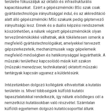
területre fókuszáljuk az oktatói és infrastrukturális
kapacitásunkat . Ezért a gépészmérnöki BSc szak csak
gyártástechnológia irányultsággal indul, és az akkreditáció
alatt álló gépészmérnöki MSc szakunk pedig géptervező
irányultságú lesz. Ennek és a duális képzési rendszernek
köszönhetően, a nálunk végzett gépészmérnökök olyan
tervezőmérnökökké válhatnak, akik tökéletesen ismerik a
megfelelő gyártástechnológiákat, amelyekkel tervezett
gépszerkezeteik, mechanizmusaik vagy gépelemeik
megfelelő minőségben és hatékonysággal legyárthatók. A
műszaki területhez kapcsolódó másik két szakon
(műszaki menedzser, technikatanár) oktatott műszaki
tantárgyak kapcsán ugyanez a küldetésünk.
Intézetünkben dolgozó kollégáink elhivatottak a kutatás
területén is. Mivel többségünk külföldi kutatói
tapasztalatokkal rendelkezik, így nálunk elsődleges cél a
nemzetközi kutatásokban való részvétel. Számtalan
külföldi egyetemen dolgozó kutatócsoporttal állunk