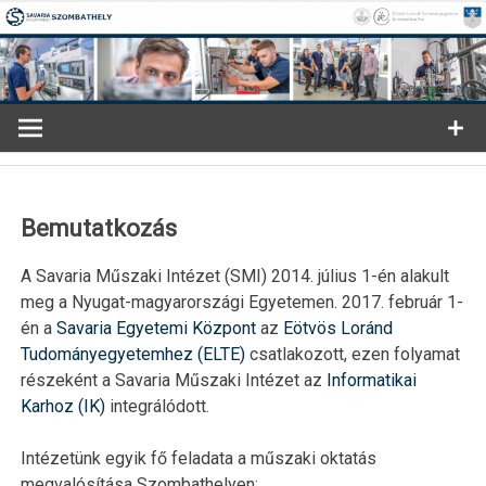
Ugrás
a
tartalomra
Bemutatkozás
A Savaria Műszaki Intézet (SMI) 2014. július 1-én alakult
meg a Nyugat-magyarországi Egyetemen. 2017. február 1-
én a
Savaria Egyetemi Központ
az
Eötvös Loránd
Tudományegyetemhez (ELTE)
csatlakozott, ezen folyamat
részeként a Savaria Műszaki Intézet az
Informatikai
Karhoz (IK)
integrálódott.
Intézetünk egyik fő feladata a műszaki oktatás
megvalósítása Szombathelyen: