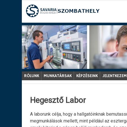
Ugrás
a
tartalomra
RÓLUNK
MUNKATÁRSAK
KÉPZÉSEINK
JELENTKEZEM
Hegesztő Labor
A laborunk célja, hogy a hallgatóinknak bemutass
megmunkálások mellett, mint például az eszter