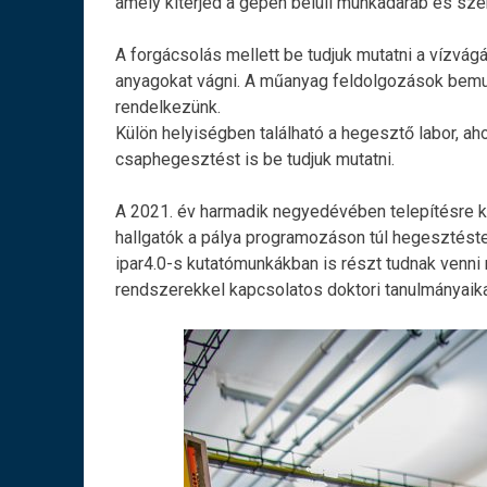
amely kiterjed a gépen belüli munkadarab és sz
A forgácsolás mellett be tudjuk mutatni a vízvág
anyagokat vágni. A műanyag feldolgozások bemu
rendelkezünk.
Külön helyiségben található a hegesztő labor, ah
csaphegesztést is be tudjuk mutatni.
A 2021. év harmadik negyedévében telepítésre ke
hallgatók a pálya programozáson túl hegesztéste
ipar4.0-s kutatómunkákban is részt tudnak venni 
rendszerekkel kapcsolatos doktori tanulmányaikat