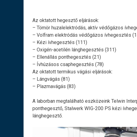
Az oktatott hegesztő eljárások:
– Tömör huzalelektródás, aktív védőgázos ívhe
– Volfram elektródás védőgázos ívhegesztés (1
– Kézi ívhegesztés (111)
– Oxigén-acetilén lánghegesztés (311)
– Ellenállás ponthegesztés (21)
– Ívhúzásos csaphegesztés (78)
Az oktatott termikus vágási eljárások:
– Lángvágás (81)
– Plazmavágás (83)
A laborban megtalálható eszközeink Telwin Inte
ponthegesztő, Stalwerk WIG-200 PS kézi ívhege
lánghegesztő.