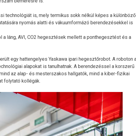
erszám bemérésre is.
ási technológiát is, mely termikus sokk nélkül képes a különböző
tatására nyomás alatti és vákuumformázó berendezésekkel is
ol a láng, AVI, CO2 hegesztések mellett a ponthegesztést és a
rült egy hattengelyes Yaskawa ipari hegesztőrobot. A roboton 
chnológiai alapokat is tanulhatnak. A berendezéssel a korszerű
mind az alap- és mesterszakos hallgatók, mind a kiber-fizikai
 folytató kollégák.