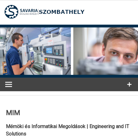
Ugrás
a
tartalomra
MIM
Mérnöki és Informatikai Megoldások |
Engineering
and IT
Solutions