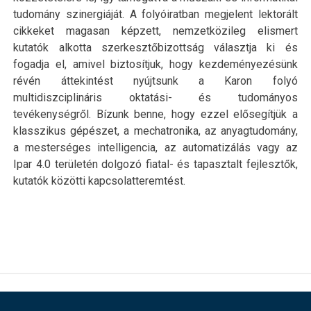
tudomány szinergiáját. A folyóiratban megjelent lektorált
cikkeket magasan képzett, nemzetközileg elismert
kutatók alkotta szerkesztőbizottság választja ki és
fogadja el, amivel biztosítjuk, hogy kezdeményezésünk
révén áttekintést nyújtsunk a Karon folyó
multidiszciplináris oktatási- és tudományos
tevékenységről. Bízunk benne, hogy ezzel elősegítjük a
klasszikus gépészet, a mechatronika, az anyagtudomány,
a mesterséges intelligencia, az automatizálás vagy az
Ipar 4.0 területén dolgozó fiatal- és tapasztalt fejlesztők,
kutatók közötti kapcsolatteremtést.