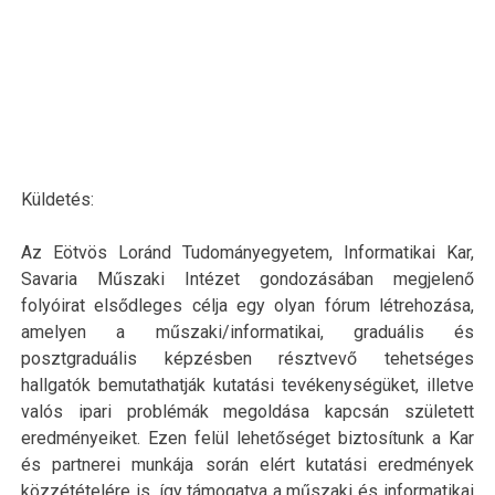
Küldetés:
Az Eötvös Loránd Tudományegyetem, Informatikai Kar,
Savaria Műszaki Intézet gondozásában megjelenő
folyóirat elsődleges célja egy olyan fórum létrehozása,
amelyen a műszaki/informatikai, graduális és
posztgraduális képzésben résztvevő tehetséges
hallgatók bemutathatják kutatási tevékenységüket, illetve
valós ipari problémák megoldása kapcsán született
eredményeiket. Ezen felül lehetőséget biztosítunk a Kar
és partnerei munkája során elért kutatási eredmények
közzétételére is, így támogatva a műszaki és informatikai