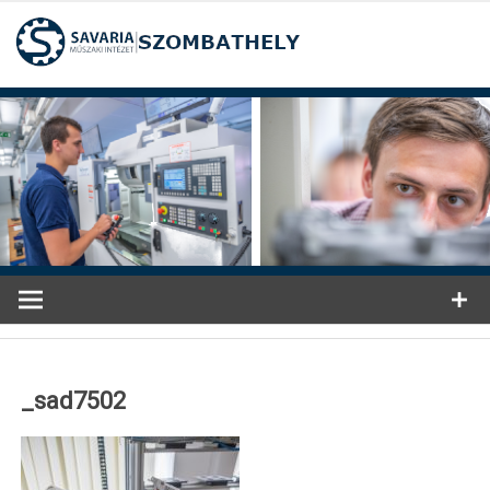
Ugrás
a
tartalomra
_sad7502